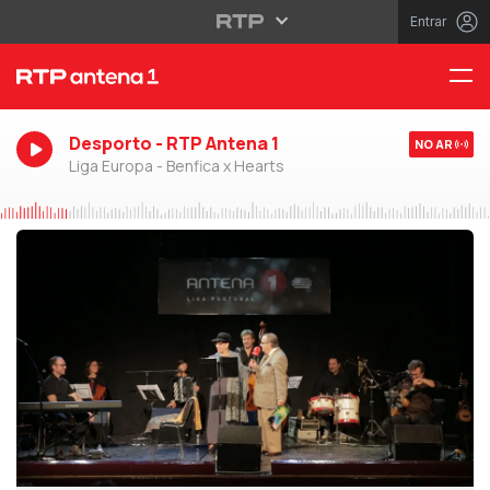
Entrar
Desporto - RTP Antena 1
NO AR
Liga Europa - Benfica x Hearts