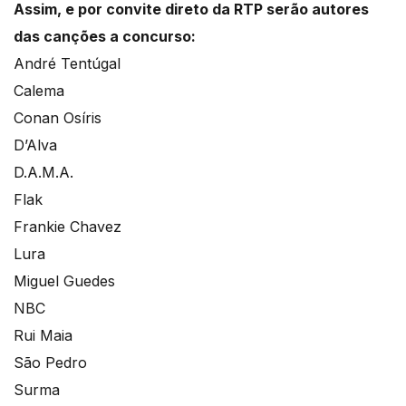
Assim, e por convite direto da RTP serão autores
das canções a concurso:
André Tentúgal
Calema
Conan Osíris
D’Alva
D.A.M.A.
Flak
Frankie Chavez
Lura
Miguel Guedes
NBC
Rui Maia
São Pedro
Surma