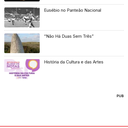
Eusébio no Panteão Nacional
“Não Há Duas Sem Três”
História da Cultura e das Artes
PUB