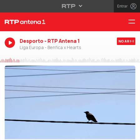
Entrar
Desporto - RTP Antena 1
NO AR
Liga Europa - Benfica x Hearts