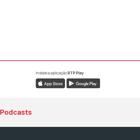
Instale a aplicação
RTP Play
book da RTP Antena 1
nstagram da RTP Antena 1
ao YouTube da RTP Antena 1
Podcasts