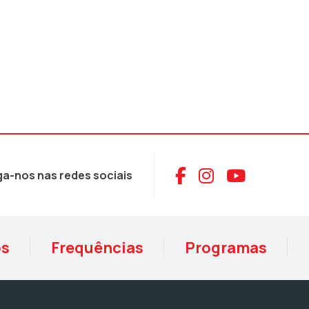
Aceder ao Face
Aceder ao I
Aceder 
ga-nos nas redes sociais
os
Frequências
Programas