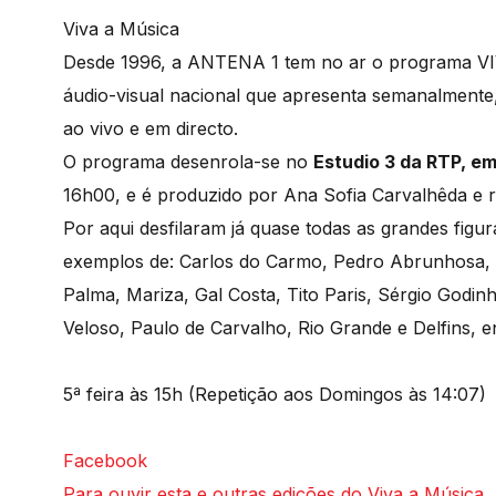
Viva a Música
Desde 1996, a ANTENA 1 tem no ar o programa V
áudio-visual nacional que apresenta semanalmente
ao vivo e em directo.
O programa desenrola-se no
Estudio 3 da RTP, em
16h00, e é produzido por Ana Sofia Carvalhêda e 
Por aqui desfilaram já quase todas as grandes fig
exemplos de: Carlos do Carmo, Pedro Abrunhosa, 
Palma, Mariza, Gal Costa, Tito Paris, Sérgio God
Veloso, Paulo de Carvalho, Rio Grande e Delfins, e
5ª feira às 15h (Repetição aos Domingos às 14:07)
Facebook
Para ouvir esta e outras edições do Viva a Música