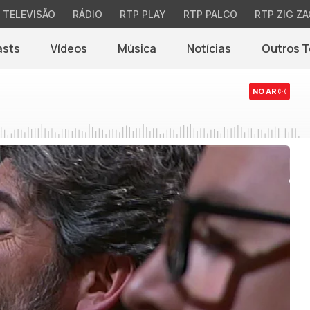
TELEVISÃO
RÁDIO
RTP PLAY
RTP PALCO
RTP ZIG ZA
asts
Vídeos
Música
Notícias
Outros 
(abre em nova jane
NO AR