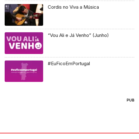
Cordis no Viva a Música
“Vou Ali e Já Venho” (Junho)
#EuFicoEmPortugal
PUB