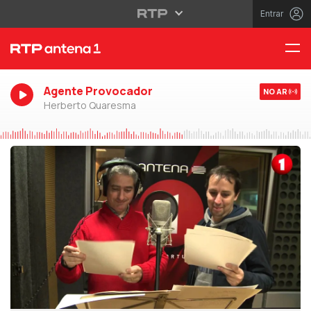
Entrar
Agente Provocador
NO AR
Herberto Quaresma