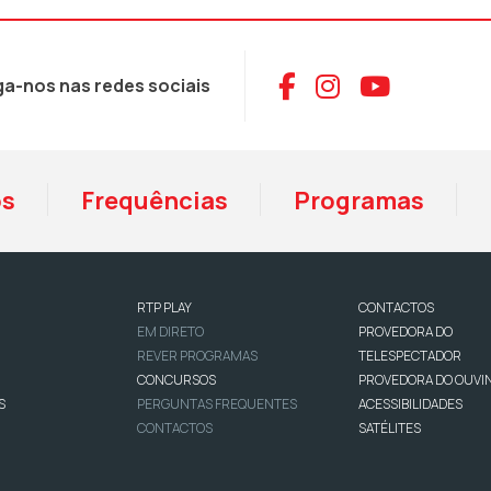
Aceder ao Face
Aceder ao I
Aceder 
ga-nos nas redes sociais
os
Frequências
Programas
RTP PLAY
CONTACTOS
EM DIRETO
PROVEDORA DO
REVER PROGRAMAS
TELESPECTADOR
CONCURSOS
PROVEDORA DO OUVI
S
PERGUNTAS FREQUENTES
ACESSIBILIDADES
CONTACTOS
SATÉLITES