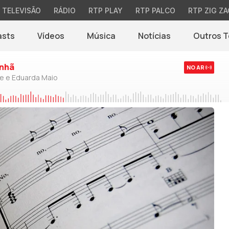
TELEVISÃO
RÁDIO
RTP PLAY
RTP PALCO
RTP ZIG ZA
asts
Vídeos
Música
Notícias
Outros 
(abre em nova jane
nhã
NO AR
de e Eduarda Maio