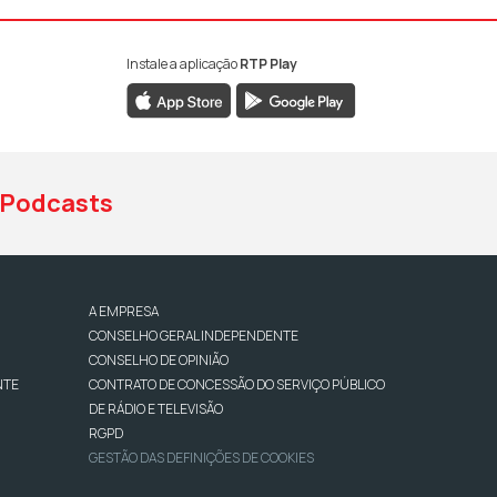
Instale a aplicação
RTP Play
book da RTP Antena 1
nstagram da RTP Antena 1
ao YouTube da RTP Antena 1
Podcasts
A EMPRESA
CONSELHO GERAL INDEPENDENTE
CONSELHO DE OPINIÃO
NTE
CONTRATO DE CONCESSÃO DO SERVIÇO PÚBLICO
DE RÁDIO E TELEVISÃO
RGPD
GESTÃO DAS DEFINIÇÕES DE COOKIES