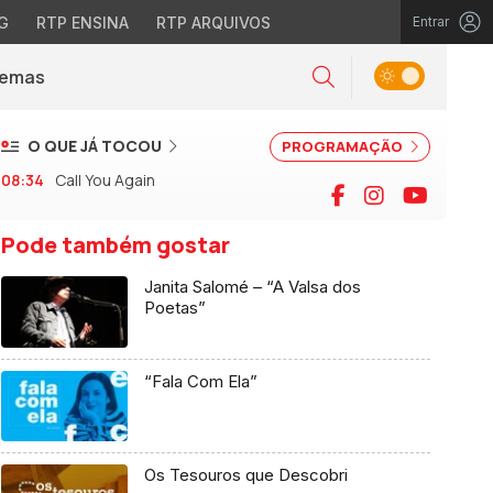
G
RTP ENSINA
RTP ARQUIVOS
Entrar
Alternar tema
Temas
la)
Pesquisar
O QUE JÁ TOCOU
PROGRAMAÇÃO
08:34
Call You Again
Facebook
Instagram
YouTu
Pode também gostar
Janita Salomé – “A Valsa dos
Poetas”
“Fala Com Ela”
Os Tesouros que Descobri