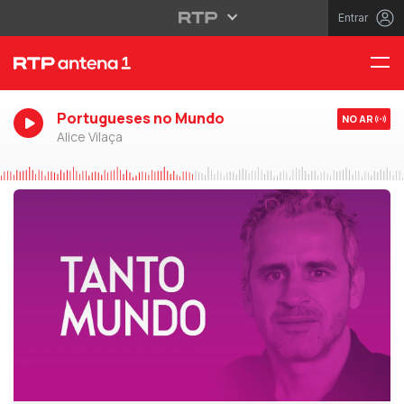
Entrar
Portugueses no Mundo
NO AR
Alice Vilaça