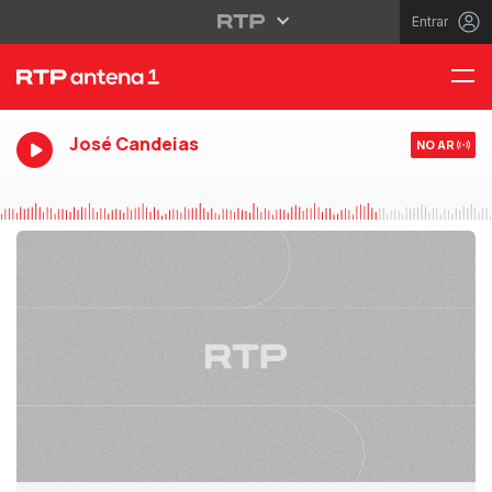
Entrar
José Candeias
NO AR