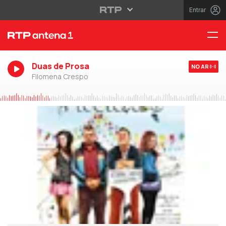
Entrar
Duas de Prosa
NO AR
Filomena Crespo