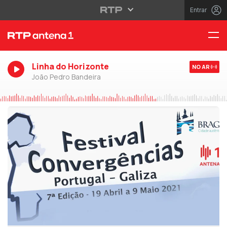
Entrar
Linha do Horizonte
NO AR
João Pedro Bandeira