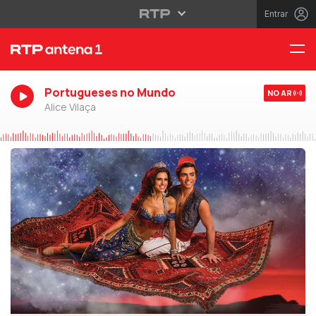
Entrar
Portugueses no Mundo
NO AR
Alice Vilaça