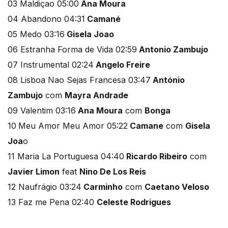
03 Maldiçao 05:00
Ana Moura
04 Abandono 04:31
Camané
05 Medo 03:16
Gisela Joao
06 Estranha Forma de Vida 02:59
Antonio Zambujo
07 Instrumental 02:24
Angelo Freire
08 Lisboa Nao Sejas Francesa 03:47
António
Zambujo
com
Mayra Andrade
09 Valentim 03:16
Ana Moura
com
Bonga
10
Meu Amor Meu Amor 05:22
Camane
com
Gisela
Joa
o
11 Maria La Portuguesa 04:40
Ricardo Ribeiro
com
Javier Limon
feat
Nino De Los Reis
12 Naufrágio 03:24
Carminho
com
Caetano Veloso
13 Faz me Pena 02:40
Celeste Rodrigues