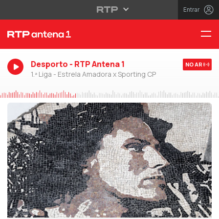
Entrar
Desporto - RTP Antena 1
NO AR
1.ª Liga - Estrela Amadora x Sporting CP