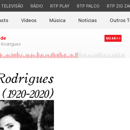
TELEVISÃO
RÁDIO
RTP PLAY
RTP PALCO
RTP ZIG ZA
asts
Vídeos
Música
Notícias
Outros 
(abre em nova jane
rde
NO AR
o Rodrigues