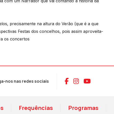
a com um Narrador que vai contando a história da
telos, precisamente na altura do Verão (que é a que
pectivas Festas dos concelhos, pois assim aproveita-
ara os concertos
Aceder ao Face
Aceder ao I
Aceder 
ga-nos nas redes sociais
os
Frequências
Programas