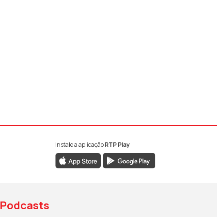
Instale a aplicação
RTP Play
book da RTP Antena 1
nstagram da RTP Antena 1
ao YouTube da RTP Antena 1
Podcasts