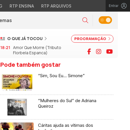
G
RTP ENSINA
RTP ARQUIVOS
Entrar
Alternar tema
Temas
la)
Pesquisar
O QUE JÁ TOCOU
PROGRAMAÇÃO
18:21
Amor Que Morre (Tributo
Facebook
Instagram
YouTu
Florbela Espanca)
Pode também gostar
“Sim, Sou Eu… Simone”
“Mulheres do Sul” de Adriana
Queiroz
Cáritas ajuda as vítimas dos