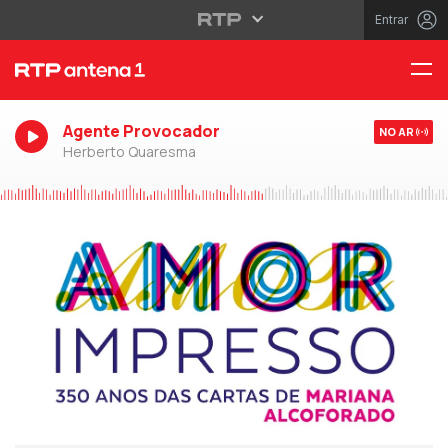
Entrar
Agente Provocador
NO AR
Herberto Quaresma