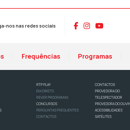
Aceder ao Face
Aceder ao I
Aceder 
ga-nos nas redes sociais
os
Frequências
Programas
RTP PLAY
CONTACTOS
EM DIRETO
PROVEDORA DO
REVER PROGRAMAS
TELESPECTADOR
CONCURSOS
PROVEDORA DO OUVI
S
PERGUNTAS FREQUENTES
ACESSIBILIDADES
CONTACTOS
SATÉLITES