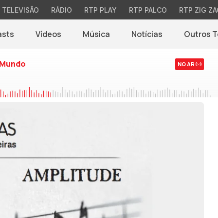
TELEVISÃO
RÁDIO
RTP PLAY
RTP PALCO
RTP ZIG ZA
asts
Vídeos
Música
Notícias
Outros 
(abre em nova jane
 Mundo
NO AR