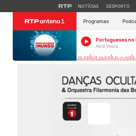
NOTÍCIAS
DESPORTO
Programas
Podc
Portugueses no
Alice Vilaça