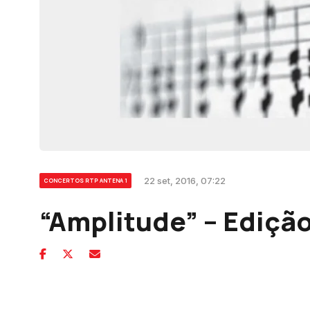
22 set, 2016, 07:22
CONCERTOS RTP ANTENA 1
“Amplitude” – Edição