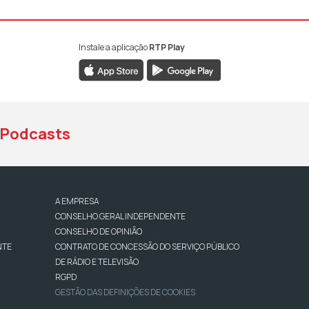
Instale a aplicação
RTP Play
book da RTP Antena 1
nstagram da RTP Antena 1
ao YouTube da RTP Antena 1
Podcasts
A EMPRESA
CONSELHO GERAL INDEPENDENTE
CONSELHO DE OPINIÃO
NTE
CONTRATO DE CONCESSÃO DO SERVIÇO PÚBLICO
DE RÁDIO E TELEVISÃO
RGPD
GESTÃO DAS DEFINIÇÕES DE COOKIES