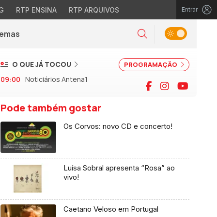
G
RTP ENSINA
RTP ARQUIVOS
Entrar
Alternar tema
Temas
la)
Pesquisar
O QUE JÁ TOCOU
PROGRAMAÇÃO
09:00
Noticiários Antena1
Facebook
Instagram
YouTu
Pode também gostar
Os Corvos: novo CD e concerto!
Luísa Sobral apresenta “Rosa” ao
vivo!
Caetano Veloso em Portugal