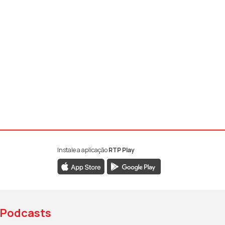
Instale a aplicação
RTP Play
book da RTP Antena 1
nstagram da RTP Antena 1
ao YouTube da RTP Antena 1
Podcasts