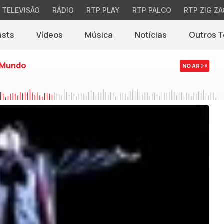
TELEVISÃO
RÁDIO
RTP PLAY
RTP PALCO
RTP ZIG ZA
asts
Vídeos
Música
Notícias
Outros 
(abre em nova jane
 Mundo
NO AR