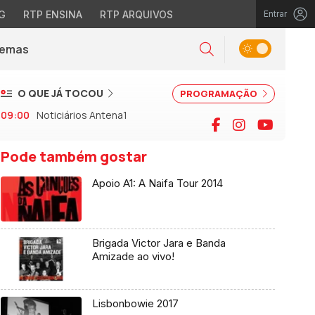
G
RTP ENSINA
RTP ARQUIVOS
Entrar
Alternar tema
Temas
la)
Pesquisar
O QUE JÁ TOCOU
PROGRAMAÇÃO
09:00
Noticiários Antena1
Facebook
Instagram
YouTu
Pode também gostar
Apoio A1: A Naifa Tour 2014
Brigada Victor Jara e Banda
Amizade ao vivo!
Lisbonbowie 2017