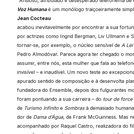
"Ansioso, atribulado e desesperado telefonema d
Voz Humana
é um monólogo traiçoeiramente simple
Jean Cocteau
acabou inevitavelmente por encontrar a sua fortuna
por actrizes como Ingrid Bergman, Liv Ullmann e S
tornar-se, por exemplo, o núcleo sensível de
A Lei
Pedro Almodóvar. Parece agora ter chegado o mome
assumir, entre nós, esta mulher que fala ao telef
invisível – e inaudível. Um novo teste ao excepcion
apurado sentido de composição e à desenvolta plast
fundadora do Ensemble, depois dos fulgurantes m
foram pontuando a sua carreira – do
tour de force
de
Turismo Infinito
e
Sombras
à demasiado humana
dor de
Dama d’Água
, de Frank McGuinness. Mas n
acompanhado por Raquel Castro, realizadora do f