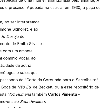
e despedida de uma mulher abandonada pelo amante,
A
s e prosaico. Apupada na estreia, em 1930, a peça de
, ao ser interpretada
imone Signoret, e ao
 do Desejo
de
nto de Emília Silvestre
one com um amante
al domínio vocal, ao
icidade da actriz
onólogos e solos que
pessoano da "Carta da Corcunda para o Serralheiro"
 Boca de
Não Eu
, de Beckett, ou a esse repositório de
esta
Voz Humana
também
Carlos Pimenta
–
ilme-ensaio
Soundwalkers