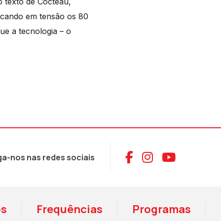
 texto de Cocteau,
ocando em tensão os 80
ue a tecnologia – o
Aceder ao Face
Aceder ao I
Aceder 
ga-nos nas redes sociais
os
Frequências
Programas