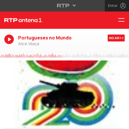
Entrar
Portugueses no Mundo
NO AR
Alice Vilaça