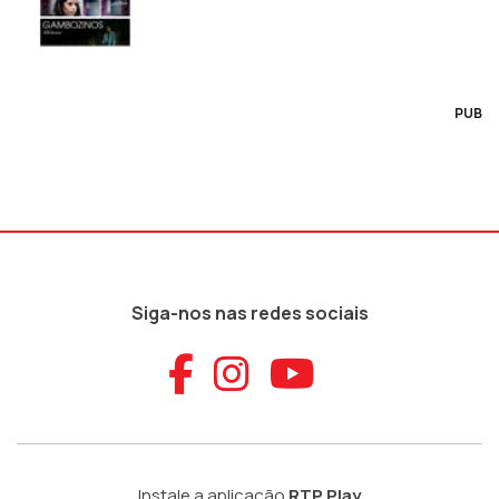
PUB
Siga-nos nas redes sociais
Aceder ao Faceb
Aceder ao Ins
Aceder ao
Instale a aplicação
RTP Play