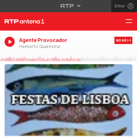
Entrar
Agente Provocador
NO AR
Herberto Quaresma