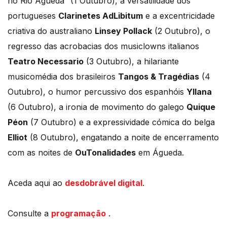
no Rio Águeda” (1 Outubro), a versatilidade dos
portugueses
Clarinetes AdLibitum
e a excentricidade
criativa do australiano
Linsey Pollack
(2 Outubro), o
regresso das acrobacias dos musiclowns italianos
Teatro Necessario
(3 Outubro), a hilariante
musicomédia dos brasileiros
Tangos & Tragédias
(4
Outubro), o humor percussivo dos espanhóis
Yllana
(6 Outubro), a ironia de movimento do galego
Quique
Péon
(7 Outubro) e a expressividade cómica do belga
Elliot
(8 Outubro), engatando a noite de encerramento
com as noites de
OuTonalidades
em Águeda.
Aceda aqui ao
desdobrável digital
.
Consulte a
programação
.