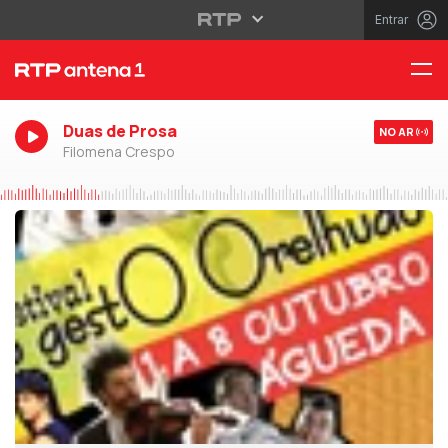
Entrar
Duas de Prosa
NO AR
Filomena Crespo