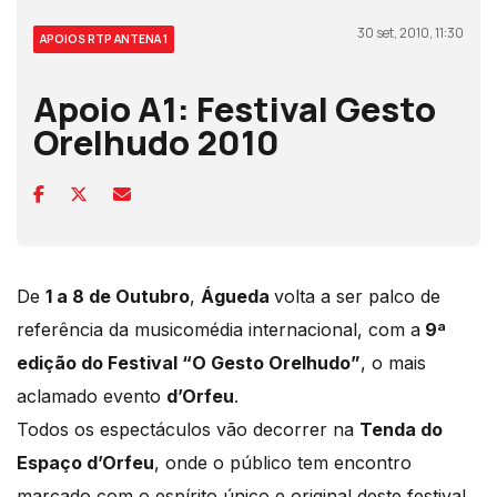
30 set, 2010, 11:30
APOIOS RTP ANTENA 1
Apoio A1: Festival Gesto
Orelhudo 2010
De
1 a 8 de Outubro
,
Águeda
volta a ser palco de
referência da musicomédia internacional, com a
9ª
edição do Festival “O Gesto Orelhudo”
, o mais
aclamado evento
d’Orfeu
.
Todos os espectáculos vão decorrer na
Tenda do
Espaço d’Orfeu
, onde o público tem encontro
marcado com o espírito único e original deste festival.