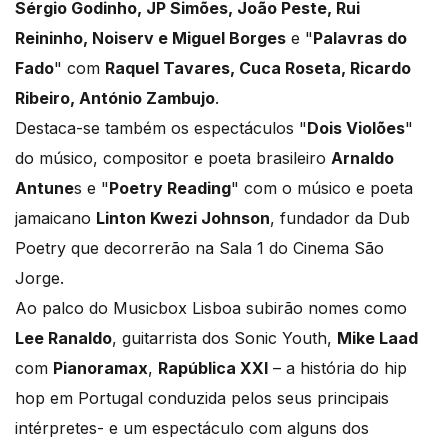
Sérgio Godinho, JP Simões, João Peste, Rui
Reininho, Noiserv e Miguel Borges
e "
Palavras do
Fado
" com
Raquel Tavares, Cuca Roseta, Ricardo
Ribeiro, António Zambujo
.
Destaca-se também os espectáculos "
Dois Violões
"
do músico, compositor e poeta brasileiro
Arnaldo
Antune
s e "
Poetry Reading
" com o músico e poeta
jamaicano
Linton Kwezi Johnson
, fundador da Dub
Poetry que decorrerão na Sala 1 do Cinema São
Jorge.
Ao palco do Musicbox Lisboa subirão nomes como
Lee Ranaldo
, guitarrista dos Sonic Youth,
Mike Laad
com
Pianoramax
,
Rapública XXI
– a história do hip
hop em Portugal conduzida pelos seus principais
intérpretes- e um espectáculo com alguns dos