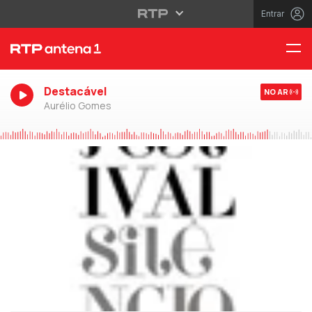
Entrar
Destacável
NO AR
Aurélio Gomes