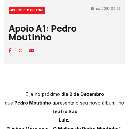
18 nov, 2010, 09:55
APOIOS RTP ANTENA 1
Apoio A1: Pedro
Moutinho
É já no próximo
dia 2 de Dezembro
que
Pedro Moutinho
apresenta o seu novo álbum, no
Teatro São
Luiz
.
"
Lisboa Mora aqui – O Melhor de Pedro Moutinho
",