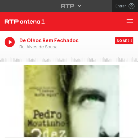
Entrar
De Olhos Bem Fechados
NO AR
Rui Alves de Sousa