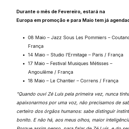
Durante o mês de Fevereiro, estará na
Europa em promoção e para Maio tem já agendad
08 Maio – Jazz Sous Les Pommiers – Coutanc
França
14 Maio – Studio l’Ermitage – Paris / França
17 Maio – Festival Musiques Métisses –
Angoulême / França
18 Maio – Le Chantier – Correns / França
"Quando ouvi Zé Luís pela primeira vez, nunca tinh
apaixonarmos por uma voz, não precisamos de sab
certeiro dos órgãos humanos: sabe distinguir inst
bonito. E não há, aos meus olhos, maior inteligênci
Porque assim penso, para falar de Zé Luís, e do se