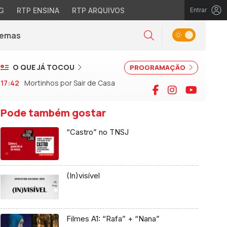
G
RTP ENSINA
RTP ARQUIVOS
Entrar
Alternar tema
Temas
la)
Pesquisar
O QUE JÁ TOCOU
PROGRAMAÇÃO
17:42
Mortinhos por Sair de Casa
Facebook
Instagram
YouTu
Pode também gostar
“Castro” no TNSJ
(In)visível
Filmes A1: “Rafa” + “Nana”