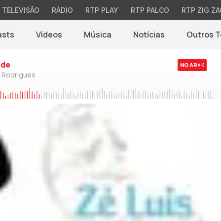
TELEVISÃO
RÁDIO
RTP PLAY
RTP PALCO
RTP ZIG ZA
asts
Vídeos
Música
Notícias
Outros 
(abre em nova jane
rde
NO AR
o Rodrigues