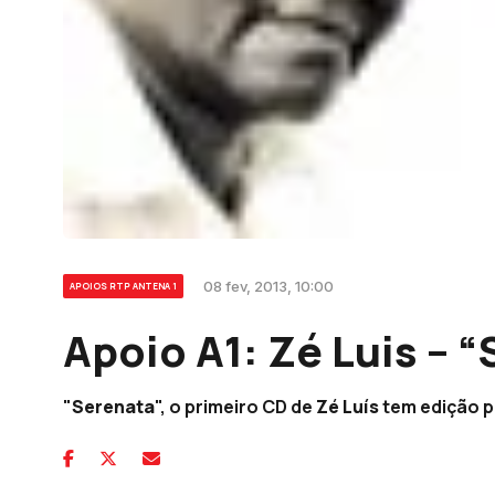
08 fev, 2013, 10:00
APOIOS RTP ANTENA 1
Apoio A1: Zé Luis – 
"
Serenata
", o primeiro CD de
Zé Luís
tem edição p