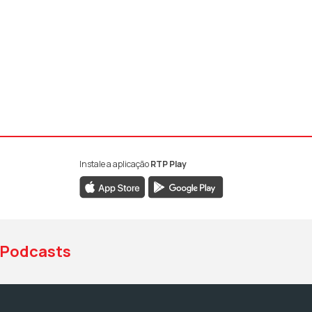
Instale a aplicação
RTP Play
book da RTP Antena 1
nstagram da RTP Antena 1
ao YouTube da RTP Antena 1
Podcasts