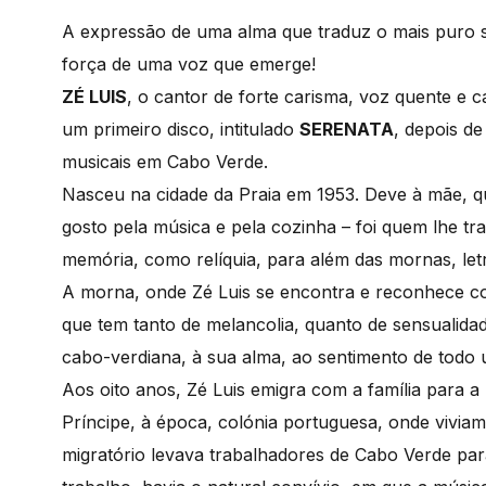
A expressão de uma alma que traduz o mais puro 
força de uma voz que emerge!
ZÉ LUIS
, o cantor de forte carisma, voz quente e c
um primeiro disco, intitulado
SERENATA
, depois d
musicais em Cabo Verde.
Nasceu na cidade da Praia em 1953. Deve à mãe, q
gosto pela música e pela cozinha – foi quem lhe t
memória, como relíquia, para além das mornas, let
A morna, onde Zé Luis se encontra e reconhece c
que tem tanto de melancolia, quanto de sensualidad
cabo-verdiana, à sua alma, ao sentimento de todo
Aos oito anos, Zé Luis emigra com a família para a
Príncipe, à época, colónia portuguesa, onde vivia
migratório levava trabalhadores de Cabo Verde para