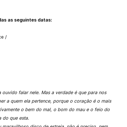
as as seguintes datas:
e /
a ouvido falar nele. Mas a verdade é que para nos
er a quem ela pertence, porque o coração é o mais
intivamente o bem do mal, o bom do mau e o feio do
a do que esta.
u maravilhoso disco de estreia, não é preciso, nem