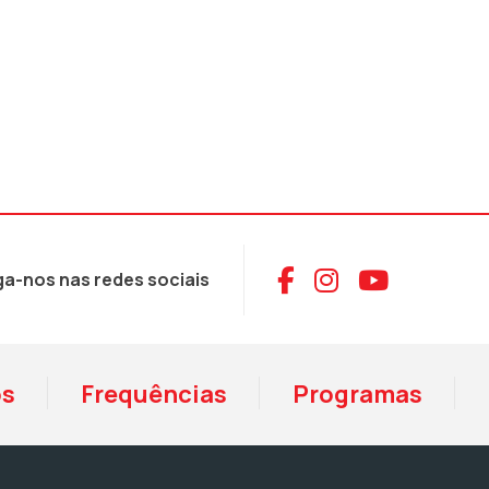
Aceder ao Face
Aceder ao I
Aceder 
ga-nos nas redes sociais
os
Frequências
Programas