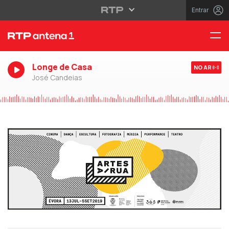
Entrar
Longe de Casa
NO AR
José Candeias