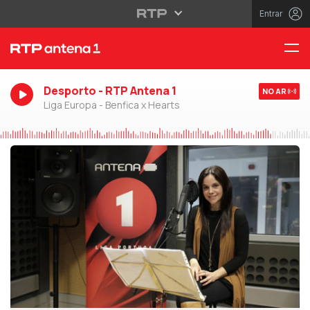
Entrar
Desporto - RTP Antena 1
NO AR
Liga Europa - Benfica x Hearts