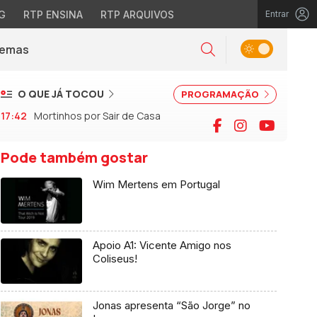
G
RTP ENSINA
RTP ARQUIVOS
Entrar
Alternar tema
Temas
la)
Pesquisar
O QUE JÁ TOCOU
PROGRAMAÇÃO
17:42
Mortinhos por Sair de Casa
Facebook
Instagram
YouTu
Pode também gostar
Wim Mertens em Portugal
Apoio A1: Vicente Amigo nos
Coliseus!
Jonas apresenta “São Jorge” no