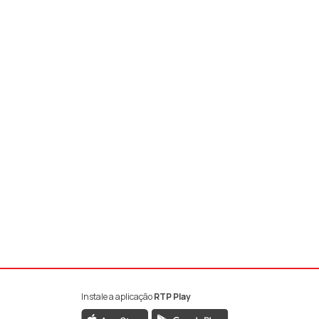
Instale a aplicação
RTP Play
book da RTP Antena 1
nstagram da RTP Antena 1
ao YouTube da RTP Antena 1