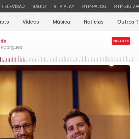
TELEVISÃO
RÁDIO
RTP PLAY
RTP PALCO
RTP ZIG ZA
asts
Vídeos
Música
Notícias
Outros 
(abre em nova jane
rde
NO AR
o Rodrigues