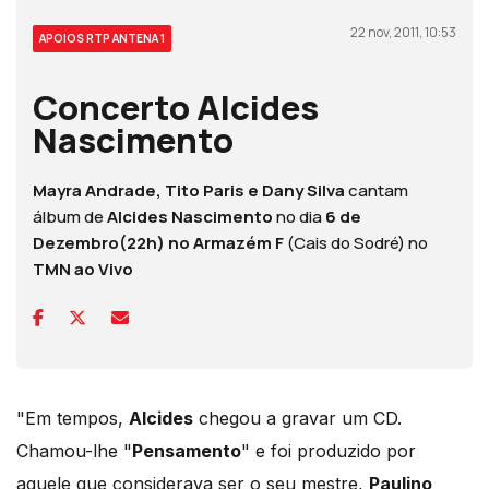
22 nov, 2011, 10:53
APOIOS RTP ANTENA 1
Concerto Alcides
Nascimento
Mayra Andrade, Tito Paris e Dany Silva
cantam
álbum de
Alcides Nascimento
no dia
6 de
Dezembro(22h) no Armazém F
(Cais do Sodré) no
TMN ao Vivo
"Em tempos,
Alcides
chegou a gravar um CD.
Chamou-lhe "
Pensamento
" e foi produzido por
aquele que considerava ser o seu mestre,
Paulino