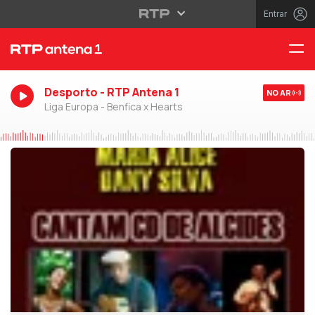
Entrar
Desporto - RTP Antena 1
NO AR
Liga Europa - Benfica x Hearts