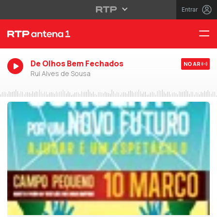
Entrar
De Olhos Bem Fechados
NO AR
Rui Alves de Sousa