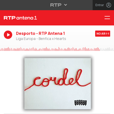
Entrar
Desporto - RTP Antena 1
NO AR
Liga Europa - Benfica x Hearts