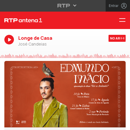
Entrar
Longe de Casa
NO AR
José Candeias