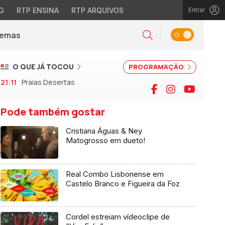
G
RTP ENSINA
RTP ARQUIVOS
Entrar
Alternar tema
Temas
la)
Pesquisar
O QUE JÁ TOCOU
PROGRAMAÇÃO
21:11
Praias Desertas
Facebook
Instagram
YouTu
Pode também gostar
Cristiana Águas & Ney
Matogrosso em dueto!
Real Combo Lisbonense em
Castelo Branco e Figueira da Foz
Cordel estreiam vídeoclipe de