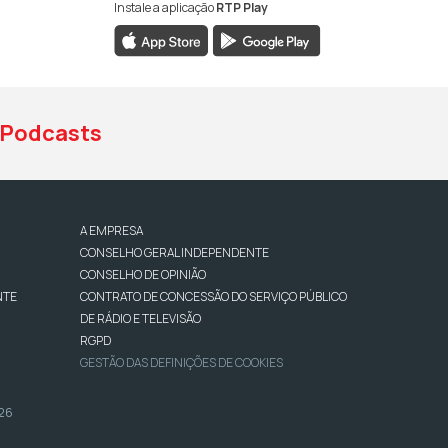
Instale a aplicação
RTP Play
book da RTP Antena 1
nstagram da RTP Antena 1
ao YouTube da RTP Antena 1
Podcasts
A EMPRESA
CONSELHO GERAL INDEPENDENTE
CONSELHO DE OPINIÃO
NTE
CONTRATO DE CONCESSÃO DO SERVIÇO PÚBLICO
DE RÁDIO E TELEVISÃO
RGPD
GESTÃO DAS DEFINIÇÕES DE COOKIES
026