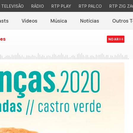
TELEVISÃO
RÁDIO
RTP PLAY
RTP PALCO
RTP ZIG ZA
asts
Vídeos
Música
Notícias
Outros 
(abre em nova jane
es
NO AR