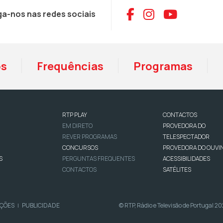
Aceder ao Face
Aceder ao I
Aceder 
ga-nos nas redes sociais
os
Frequências
Programas
RTP PLAY
CONTACTOS
EM DIRETO
PROVEDORA DO
REVER PROGRAMAS
TELESPECTADOR
CONCURSOS
PROVEDORA DO OUVI
S
PERGUNTAS FREQUENTES
ACESSIBILIDADES
CONTACTOS
SATÉLITES
IÇÕES
PUBLICIDADE
© RTP, Rádio e Televisão de Portugal 2
|