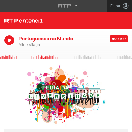
Entrar
Portugueses no Mundo
NO AR
Alice Vilaça