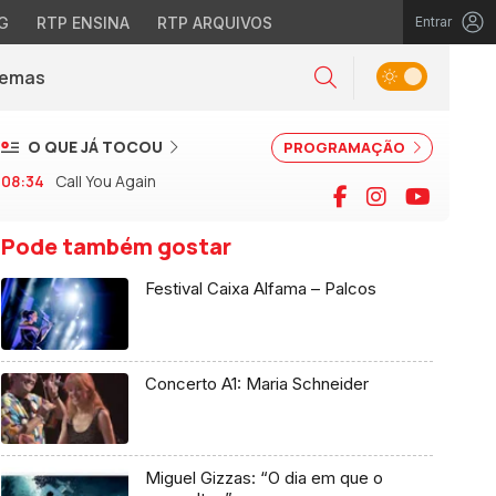
G
RTP ENSINA
RTP ARQUIVOS
Entrar
Alternar tema
Temas
la)
Pesquisar
O QUE JÁ TOCOU
PROGRAMAÇÃO
08:34
Call You Again
Facebook
Instagram
YouTu
Pode também gostar
Festival Caixa Alfama – Palcos
Concerto A1: Maria Schneider
Miguel Gizzas: “O dia em que o