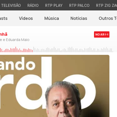
TELEVISÃO
RÁDIO
RTP PLAY
RTP PALCO
RTP ZIG ZA
asts
Vídeos
Música
Notícias
Outros 
(abre em nova jane
nhã
NO AR
de e Eduarda Maio