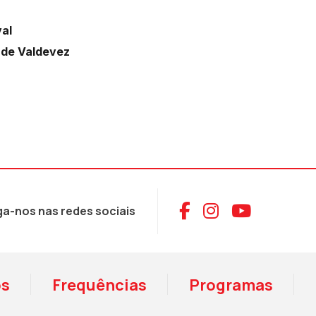
val
 de Valdevez
Aceder ao Face
Aceder ao I
Aceder 
ga-nos nas redes sociais
os
Frequências
Programas