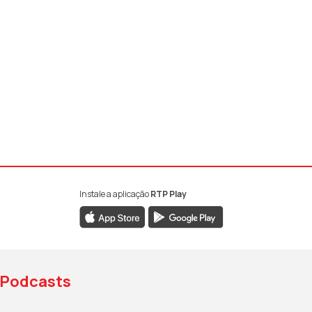
Instale a aplicação
RTP Play
book da RTP Antena 1
nstagram da RTP Antena 1
ao YouTube da RTP Antena 1
Podcasts