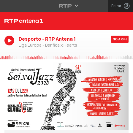
Entrar
Desporto - RTP Antena 1
NO AR
Liga Europa - Benfica x Hearts