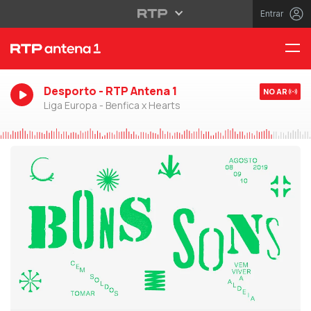
Entrar
Desporto - RTP Antena 1
NO AR
Liga Europa - Benfica x Hearts