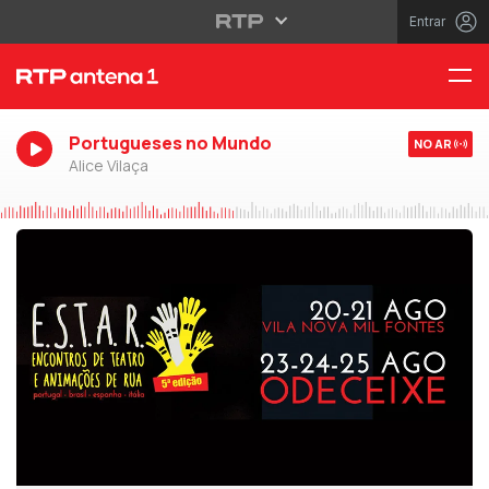
Entrar
Portugueses no Mundo
NO AR
Alice Vilaça