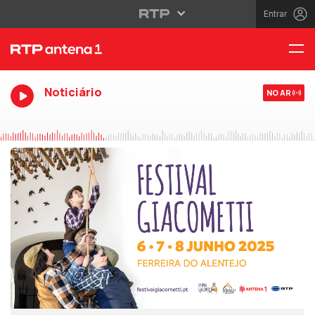
Entrar
Noticiário
NO AR