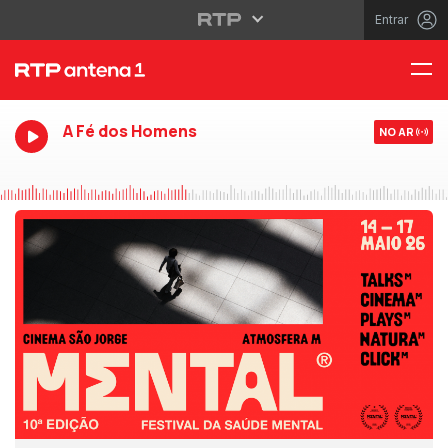
Entrar
A Fé dos Homens
NO AR