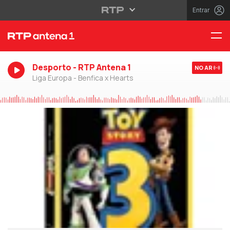
Entrar
Desporto - RTP Antena 1
NO AR
Liga Europa - Benfica x Hearts