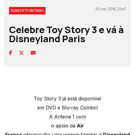
24 nov, 2010, 21:47
FILMES RTP ANTENA 1
Celebre Toy Story 3 e vá à
Disneyland Paris
Toy Story 3 já está disponível
em DVD e Blu-ray Combo!
A Antena 1 com
o apoio da
Air
France
oferece-lhe uma viagem familiar à
Disneyland