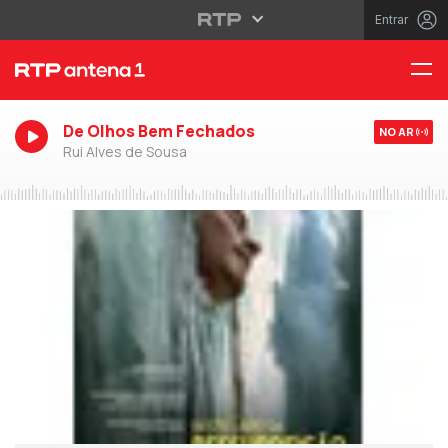
Entrar
De Olhos Bem Fechados
NO AR
Rui Alves de Sousa