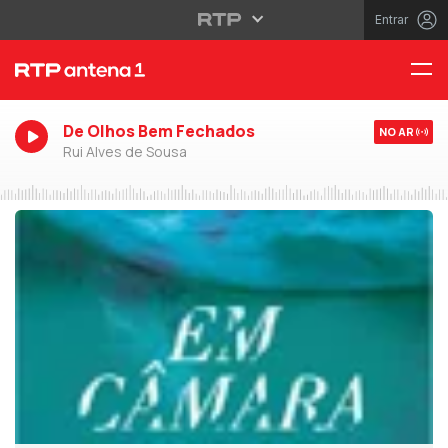
Entrar
De Olhos Bem Fechados
NO AR
Rui Alves de Sousa