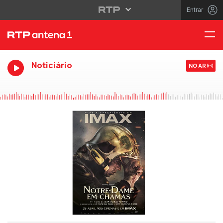
Entrar
Noticiário
NO AR