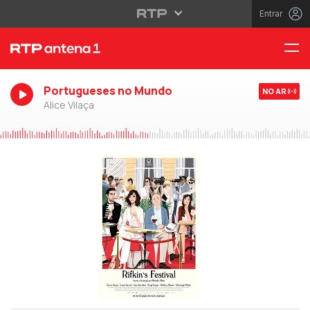
Entrar
Portugueses no Mundo
NO AR
Alice Vilaça