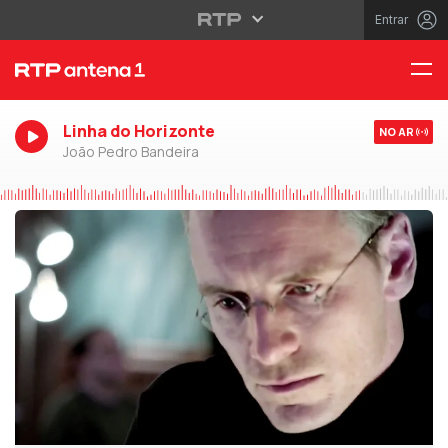
Entrar
Linha do Horizonte
NO AR
João Pedro Bandeira