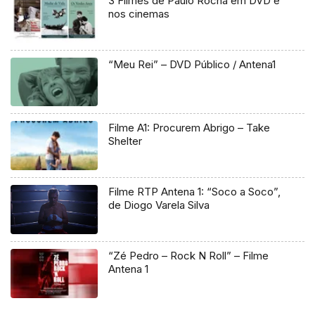
3 Filmes de Paulo Rocha em DVD e
nos cinemas
“Meu Rei” – DVD Público / Antena1
Filme A1: Procurem Abrigo – Take
Shelter
Filme RTP Antena 1: “Soco a Soco”,
de Diogo Varela Silva
“Zé Pedro – Rock N Roll” – Filme
Antena 1