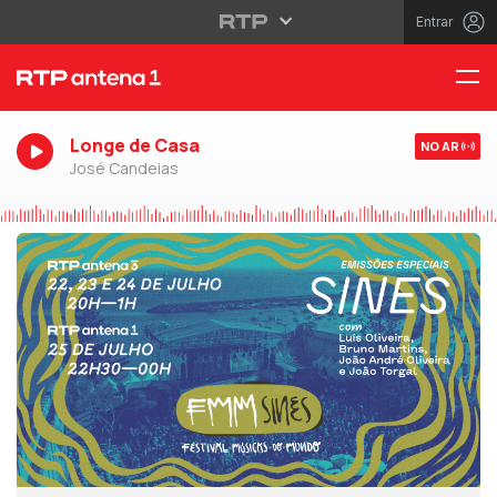
Entrar
Longe de Casa
NO AR
José Candeias