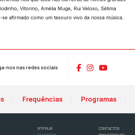
dinho, Vitorino, Amélia Muge, Rui Veloso, Sétima
êm-se afirmado como um tesouro vivo da nossa música.
Aceder ao Face
Aceder ao I
Aceder 
ga-nos nas redes sociais
os
Frequências
Programas
RTP PLAY
CONTACTOS