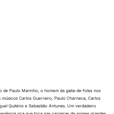
 de Paulo Marinho, o homem da gaita-de-foles nos
os músicos Carlos Guerreiro, Paulo Charneca, Carlos
guel Quitério e Sebastião Antunes. Um verdadeiro
eriência rica que toca nas carreiras de nomes grandes