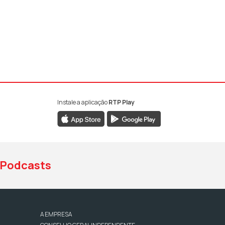
Instale a aplicação
RTP Play
book da RTP Antena 1
nstagram da RTP Antena 1
ao YouTube da RTP Antena 1
Podcasts
A EMPRESA