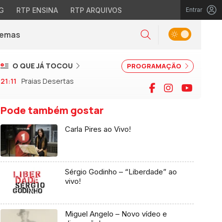
G
RTP ENSINA
RTP ARQUIVOS
Entrar
Alternar tema
Temas
la)
Pesquisar
O QUE JÁ TOCOU
PROGRAMAÇÃO
21:11
Praias Desertas
Facebook
Instagram
YouTu
Pode também gostar
Carla Pires ao Vivo!
Sérgio Godinho – “Liberdade” ao
vivo!
Miguel Angelo – Novo vídeo e