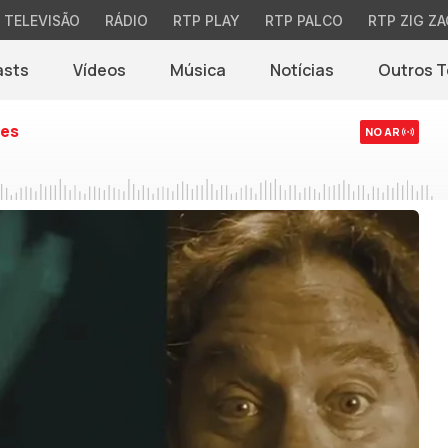
TELEVISÃO
RÁDIO
RTP PLAY
RTP PALCO
RTP ZIG ZA
asts
Vídeos
Música
Notícias
Outros 
(abre em nova jane
es
NO AR