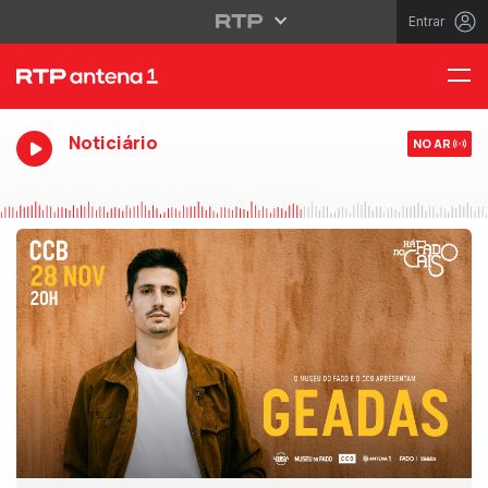
Entrar
Noticiário
NO AR