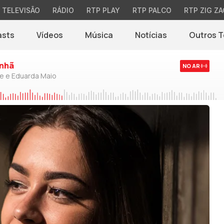
TELEVISÃO
RÁDIO
RTP PLAY
RTP PALCO
RTP ZIG ZA
asts
Vídeos
Música
Notícias
Outros 
(abre em nova jane
nhã
NO AR
de e Eduarda Maio