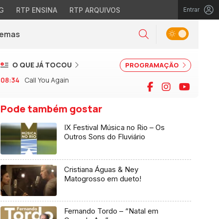
G
RTP ENSINA
RTP ARQUIVOS
Entrar
Alternar tema
Temas
la)
Pesquisar
O QUE JÁ TOCOU
PROGRAMAÇÃO
08:34
Call You Again
Facebook
Instagram
YouTu
Pode também gostar
IX Festival Música no Rio – Os
Outros Sons do Fluviário
Cristiana Águas & Ney
Matogrosso em dueto!
Fernando Tordo – “Natal em