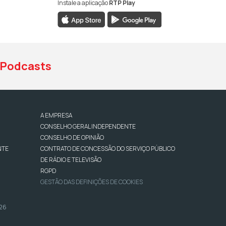
Instale a aplicação
RTP Play
book da RTP Antena 1
nstagram da RTP Antena 1
ao YouTube da RTP Antena 1
Podcasts
A EMPRESA
CONSELHO GERAL INDEPENDENTE
CONSELHO DE OPINIÃO
NTE
CONTRATO DE CONCESSÃO DO SERVIÇO PÚBLICO
DE RÁDIO E TELEVISÃO
RGPD
GESTÃO DAS DEFINIÇÕES DE COOKIES
026