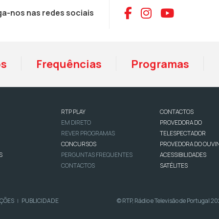
Aceder ao Face
Aceder ao I
Aceder 
ga-nos nas redes sociais
os
Frequências
Programas
RTP PLAY
CONTACTOS
EM DIRETO
PROVEDORA DO
REVER PROGRAMAS
TELESPECTADOR
CONCURSOS
PROVEDORA DO OUVI
S
PERGUNTAS FREQUENTES
ACESSIBILIDADES
CONTACTOS
SATÉLITES
IÇÕES
PUBLICIDADE
© RTP, Rádio e Televisão de Portugal 2
|