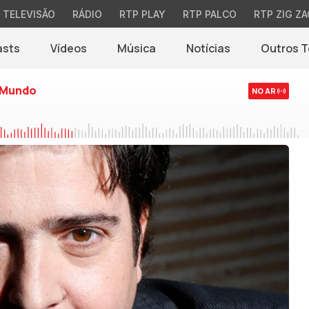
TELEVISÃO
RÁDIO
RTP PLAY
RTP PALCO
RTP ZIG ZA
asts
Vídeos
Música
Notícias
Outros 
(abre em nova jane
 Mundo
NO AR