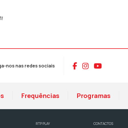
1!
Aceder ao Face
Aceder ao I
Aceder 
ga-nos nas redes sociais
os
Frequências
Programas
RTP PLAY
CONTACTOS