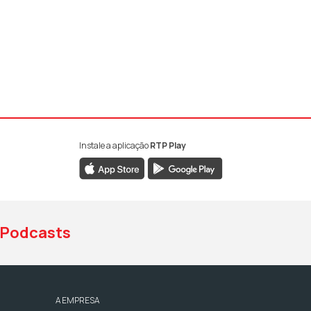
Instale a aplicação
RTP Play
book da RTP Antena 1
nstagram da RTP Antena 1
ao YouTube da RTP Antena 1
Podcasts
A EMPRESA