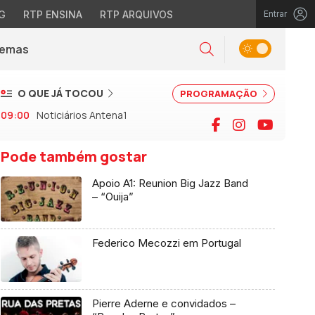
G
RTP ENSINA
RTP ARQUIVOS
Entrar
Alternar tema
Temas
la)
Pesquisar
O QUE JÁ TOCOU
PROGRAMAÇÃO
09:00
Noticiários Antena1
Facebook
Instagram
YouTu
Pode também gostar
Apoio A1: Reunion Big Jazz Band
– “Ouija”
Federico Mecozzi em Portugal
Pierre Aderne e convidados –