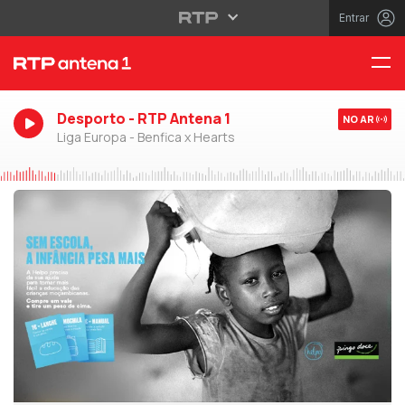
Entrar
Desporto - RTP Antena 1
NO AR
Liga Europa - Benfica x Hearts